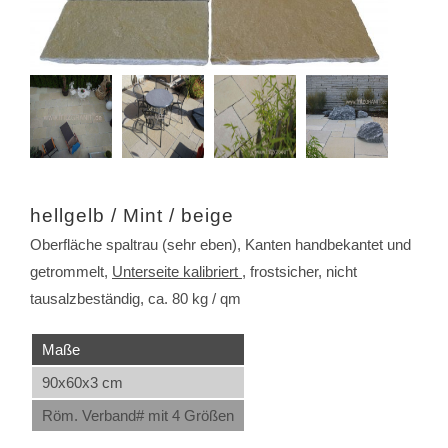
hellgelb / Mint / beige
Oberfläche spaltrau (sehr eben), Kanten handbekantet und
getrommelt,
Unterseite kalibriert
, frostsicher, nicht
tausalzbeständig, ca. 80 kg / qm
Maße
90x60x3 cm
Röm. Verband# mit 4 Größen