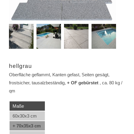
hellgrau
Oberfläche geflammt, Kanten gefast, Seiten gesägt,
frostsicher, tausalzbeständig,
+ OF gebürstet
, ca. 80 kg /
qm
Maße
60x30x3 cm
+ 70x35x3 cm